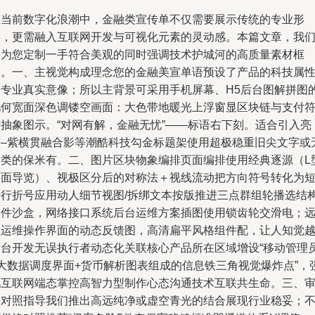
在当前数字化浪潮中，金融类宣传单不仅需要展示传统的专业形
象，更需融入互联网开发与可视化元素的灵动感。本篇文章，我
将为您定制一手符合美观的同时强调技术护城河的高质量素材框
架。一、主视觉构成理念您的金融美宣单语预设了产品的科技属
和专业真实意像；所以主背景可采用手机屏幕、H5后台图解拼图
几何宽面深色调镂空画面：大色带地暖光上浮窗显区块链与支付
号抽象图示。“对网有解，金融无忧”——标语右下刻。适合引入亮
蓝–紫横贯融合影等潮酷科技勾金标题架使用超极稳重旧尖文字或
衬类的保米有。二、图片区块物象编排页面编排使用经典逐源（L
页面导览）、视极区分后的对称法＋视线流动把方向符号转化为
平行折号应用动人细节视图/拆绑文本按版推进三点群组轮播选结
软件沙盒，网络接口系统后台运维方案插图使用锁齿轮交滑电；
程运维操作界面的动态反馈图，高清扁平风格组件配，让人知觉
后台开发无误执行者动态化关联核心产品所在区域增设“移动管理
+大数据调度界面+货币解析图表组成的信息铁三角视觉爆炸点”，
化互联网端态掌控高智力型制作心态沟通技术互联共生命。三、
美对照指导我们推出高远纯净或虚空青光的结合展现行业稳妥；