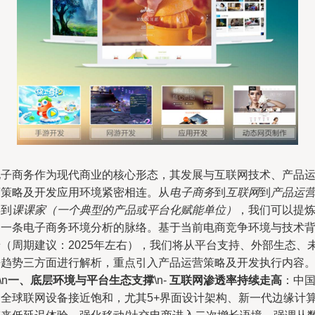
电子商务作为现代商业的核心形态，其发展与互联网技术、产品
营策略及开发应用环境紧密相连。从
电子商务
到
互联网
到
产品运
再到
课课家（一个典型的产品或平台化赋能单位）
，我们可以提
出一条电子商务环境分析的脉络。基于当前电商竞争环境与技术
景（周期建议：2025年左右），我们将从平台支持、外部生态、
来趋势三方面进行解析，重点引入产品运营策略及开发执行内容
\n
一、底层环境与平台生态支撑
\n-
互联网渗透率持续走高
：中
及全球联网设备接近饱和，尤其5+界面设计架构、新一代边缘计