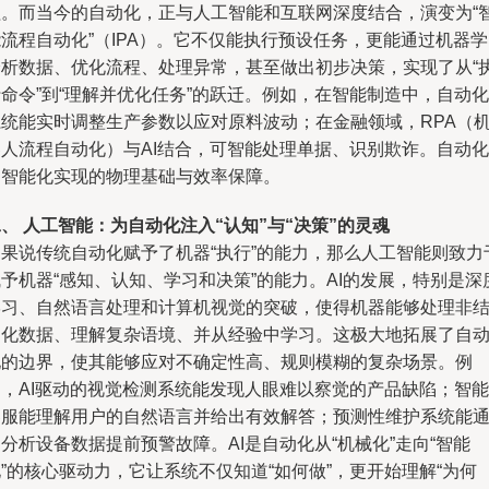
程。而当今的自动化，正与人工智能和互联网深度结合，演变为“
流程自动化”（IPA）。它不仅能执行预设任务，更能通过机器
分析数据、优化流程、处理异常，甚至做出初步决策，实现了从“
命令”到“理解并优化任务”的跃迁。例如，在智能制造中，自动化
系统能实时调整生产参数以应对原料波动；在金融领域，RPA（
器人流程自动化）与AI结合，可智能处理单据、识别欺诈。自动化
是智能化实现的物理基础与效率保障。
、 人工智能：为自动化注入“认知”与“决策”的灵魂
如果说传统自动化赋予了机器“执行”的能力，那么人工智能则致力
予机器“感知、认知、学习和决策”的能力。AI的发展，特别是深
学习、自然语言处理和计算机视觉的突破，使得机器能够处理非
构化数据、理解复杂语境、并从经验中学习。这极大地拓展了自
化的边界，使其能够应对不确定性高、规则模糊的复杂场景。例
如，AI驱动的视觉检测系统能发现人眼难以察觉的产品缺陷；智能
客服能理解用户的自然语言并给出有效解答；预测性维护系统能
分析设备数据提前预警故障。AI是自动化从“机械化”走向“智能
”的核心驱动力，它让系统不仅知道“如何做”，更开始理解“为何