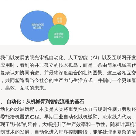
当我们以发展的眼光审视自动化、人工智能（AI）以及互联网开发
与应用时，看到的并非孤立的技术孤岛，而是一条由简单机械替
向复杂认知协同演进、并最终深度融合的壮阔图景。这三者相互
织，共同塑造着当今社会的生产力与生活方式，并指向一个更加
能、高效、互联的未来。
一、 自动化：从机械臂到智能流程的基石
自动化的发展历程，本质是人类将重复性体力与规则性脑力劳动
步委托给机器的过程。早期工业自动化以机械臂、流水线为代表
实现了“肢体”的延伸，大幅提升了生产效率和一致性。随着计算机
控制技术的发展，自动化进入程序控制阶段，能够处理更复杂的