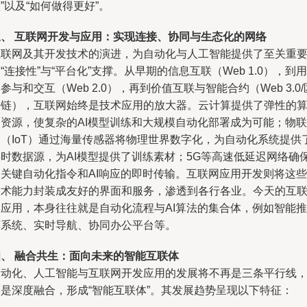
”以及“如何做得更好”。
三、 互联网开发与应用：实现连接、协同与生态化的网络
互联网及其开发技术的演进，为自动化与人工智能提供了至关重
“连接性”与“平台化”支撑。从早期的信息互联（Web 1.0），到用
参与和交互（Web 2.0），再到价值互联与智能合约（Web 3.0/
块链），互联网始终是技术应用的放大器。云计算提供了弹性的
力资源，使复杂的AI模型训练和大规模自动化部署成为可能；物联
网（IoT）通过海量传感器将物理世界数字化，为自动化系统提供
实时数据源，为AI模型提供了训练素材；5G等高速低延迟网络确
了关键自动化指令和AI响应的即时传输。互联网应用开发则将这些
技术能力封装成友好的界面和服务，渗透到各行各业。今天的互
网应用，本身往往就是自动化流程与AI算法的集合体，例如智能推
荐系统、实时导航、协同办公平台等。
四、 融合共生：面向未来的智能互联体
自动化、人工智能与互联网开发应用的发展将不再是三条平行线
而是深度融合，形成“智能互联体”。其发展趋势呈现以下特征：