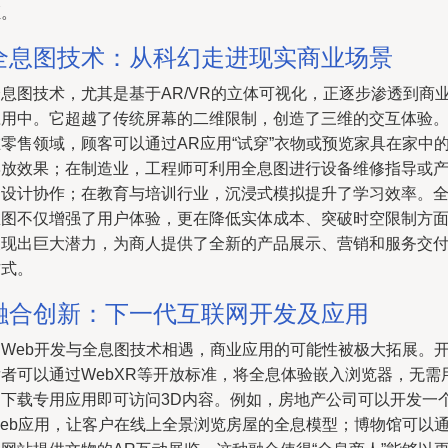
证。
全息图技术：从科幻走进现实商业场景
全息图技术，尤其是基于AR/VR的立体可视化，正逐步渗透到商
应用中。它超越了传统屏幕的二维限制，创造了三维的交互体验
零售领域，顾客可以通过AR应用“试穿”衣物或预览家具在家中
摆放效果；在制造业，工程师可利用全息图进行设备维修指导或
品设计协作；在教育与培训行业，沉浸式模拟提升了学习效率。
息图不仅增强了用户体验，更在降低实体成本、突破时空限制方
展现出巨大潜力，为商人提供了全新的产品展示、营销和服务交
方式。
融合创新：下一代互联网开发及应用
当Web开发与全息图技术相遇，商业应用的可能性被极大拓展。
发者可以通过WebXR等开放标准，将全息体验嵌入浏览器，无需
户下载专用应用即可访问3D内容。例如，房地产公司可以开发一
Web应用，让客户在线上全景浏览房屋的全息模型；博物馆可以