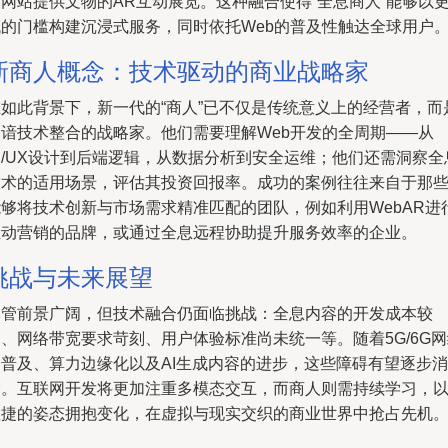
网站提供文物的AR互动展览。这种融合使得“全息商人”能够以
低的门槛构建沉浸式服务，同时依托Web的普及性触达全球用户
新商人概念：技术驱动的商业战略家
在如此背景下，新一代的“商人”已不仅是传统意义上的经营者，而
深谙技术整合的战略家。他们需要理解Web开发的全周期——从
I/UX设计到后端逻辑，从数据分析到安全运维；他们还需洞察全
技术的适用场景，评估其投资回报率。成功的案例往往来自于那
能够将技术创新与市场需求精准匹配的团队，例如利用WebAR进
互动营销的品牌，或通过全息远程协助提升服务效率的企业。
挑战与未来展望
尽管前景广阔，但技术融合仍面临挑战：全息内容的开发成本较
、网络带宽要求苛刻、用户体验标准尚未统一等。随着5G/6G
的普及、算力边缘化以及AI生成内容的进步，这些障碍有望逐步消
除。互联网开发将更加注重多模态交互，而商人则需持续学习，
敏捷的姿态拥抱变化，在虚拟与现实交织的商业世界中抢占先机