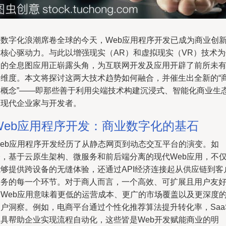
在数字化浪潮席卷全球的今天，Web应用程序开发已成为商业创
的核心驱动力。与此以增强现实（AR）和虚拟现实（VR）技术为
表的全息图应用正崭露头角，为互联网开发及应用开辟了前所未
的维度。本文将探讨这两大技术趋势如何融合，并催生出全新的“
人概念”——即那些善于利用尖端技术构建沉浸式、智能化商业生
的现代企业家与开发者。
Web应用程序开发：商业数字化的基石
Web应用程序开发经历了从静态网页到动态交互平台的演变。如
今，基于云原生架构、微服务和前后端分离的现代Web应用，不
能够提供跨设备的无缝体验，还通过API经济连接起从供应链到客
服务的每一个环节。对于商人而言，一个高效、可扩展且用户友
的Web应用意味着更低的运营成本、更广的市场覆盖以及更深度
客户洞察。例如，电商平台通过个性化推荐算法提升转化率，Saa
工具帮助企业实现流程自动化，这些皆是Web开发赋能商业的明